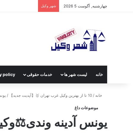
چهارشنبه, آگوست 5 2026
شهر وکیل
خانه
لیست شهر ها
خدمات حقوقی
y policy
خانه
/
10 تا از بهترین وکیل غرب تهران 🥇【آپدیت جدید】
/
یونس
موضوعات داغ
یونس آدینه وندی⚖️وک