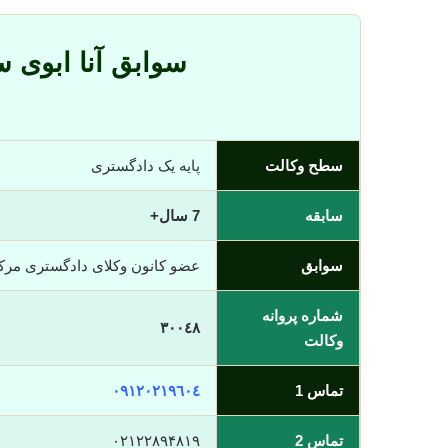
سوابق آنا ابوی 
سطح وکالت
پایه یک دادگستری
سابقه
7 سال+
سوابق
عضو کانون وکلای دادگستری مر
شماره پروانه
٣٠٠٤٨
وکالت
تماس 1
٠٩١٢٠٢١٩٦٠٤
تماس 2
٠٢١٢٢٨۹۴۸۱۹