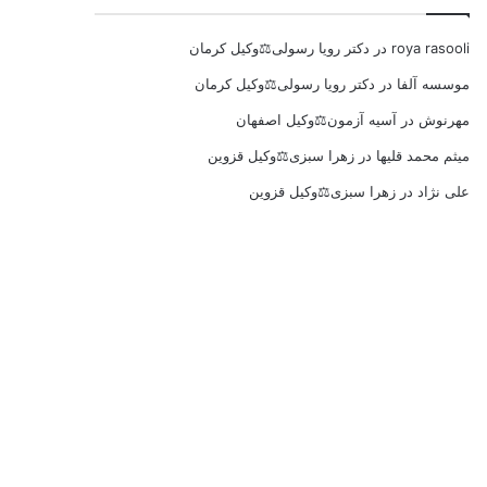
roya rasooli
در
دکتر رویا رسولی⚖️وکیل کرمان
موسسه آلفا
در
دکتر رویا رسولی⚖️وکیل کرمان
مهرنوش
در
آسیه آزمون⚖️وکیل اصفهان
میثم محمد قلیها
در
زهرا سبزی⚖️وکیل قزوین
علی نژاد
در
زهرا سبزی⚖️وکیل قزوین