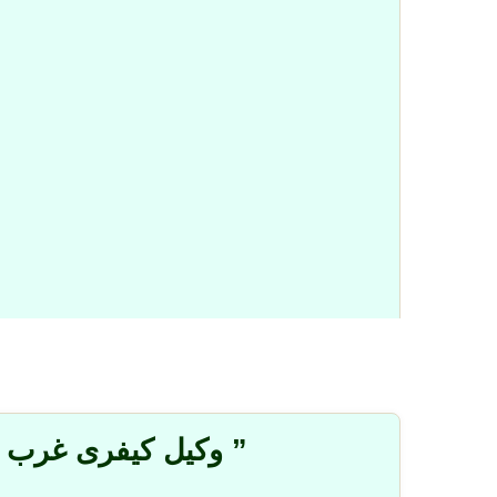
” وکیل کیفری غرب ت