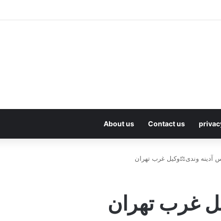
About us
Contact us
privac
 آدینه وندی⚖️وکیل غرب تهران
یل غرب تهران