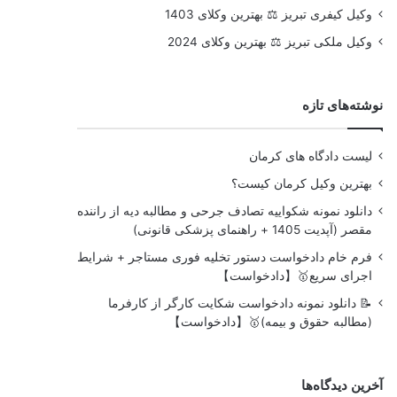
وکیل کیفری تبریز ⚖️ بهترین وکلای 1403
وکیل ملکی تبریز ⚖️ بهترین وکلای 2024
نوشته‌های تازه
لیست دادگاه های کرمان
بهترین وکیل کرمان کیست؟
دانلود نمونه شکواییه تصادف جرحی و مطالبه دیه از راننده
مقصر (آپدیت 1405 + راهنمای پزشکی قانونی)
فرم خام دادخواست دستور تخلیه فوری مستاجر + شرایط
اجرای سریع🥇【دادخواست】
📝 دانلود نمونه دادخواست شکایت کارگر از کارفرما
(مطالبه حقوق و بیمه)🥇【دادخواست】
آخرین دیدگاه‌ها