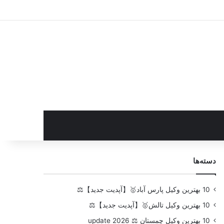
سایدبار
دسته‌ها
10 بهترین وکیل پارس آباد🥇【آپدیت جدید】⚖️
10 بهترین وکیل تالش🥇【آپدیت جدید】⚖️
10 بهترین وکیل چمستان ⚖️ update 2026